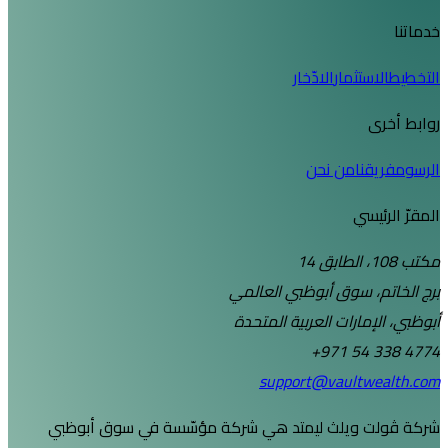
ستثمار
الادّخار
ى
قنا
من نحن
يسي
، سوق أبوظبي العالمي
إمارات العربية المتحدة
+971 54 
support@vaultw
ت ويلث ليمتد هي شركة مؤسّسة في سوق أبوظبي