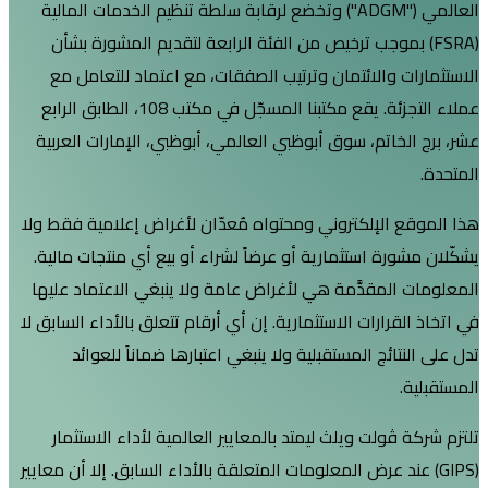
العالمي ("ADGM") وتخضع لرقابة سلطة تنظيم الخدمات المالية
F) بموجب ترخيص من الفئة الرابعة لتقديم المشورة بشأن
ت والائتمان وترتيب الصفقات، مع اعتماد للتعامل مع
عملاء التجزئة. يقع مكتبنا المسجّل في مكتب 108، الطابق الرابع
لخاتم، سوق أبوظبي العالمي، أبوظبي، الإمارات العربية
 الإلكتروني ومحتواه مُعدّان لأغراض إعلامية فقط ولا
ورة استثمارية أو عرضاً لشراء أو بيع أي منتجات مالية.
المقدَّمة هي لأغراض عامة ولا ينبغي الاعتماد عليها
قرارات الاستثمارية. إن أي أرقام تتعلق بالأداء السابق لا
تائج المستقبلية ولا ينبغي اعتبارها ضماناً للعوائد
.
 ڤولت ويلث ليمتد بالمعايير العالمية لأداء الاستثمار
) عند عرض المعلومات المتعلقة بالأداء السابق. إلا أن معايير