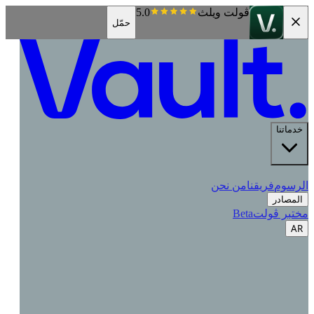
ڤولت ويلث
5.0
حمّل
قنا
من نحن
ت
Beta